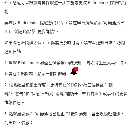
外，您還可以根據需要採取進一步措施或更改 Bitdefender 採取的行
動。
要查找 Bitdefender 提醒您的網站，請在屏幕角落顯示 "可疑連接已
阻止 "消息時點擊 "更多詳情"。
如果消息框閃爍太快， ，你無法及時打開，請查看通知日誌：訪問
通知日誌
：
1. 單擊 Bitdefender 界面左側菜單中的通知 。每次發生重大事件時，
都會在鈴鐺圖標上顯示一個計數器。
2. 根據類型和嚴重程度，比特梵德的通知分為三個標籤："關
鍵"、"警告 "和 "信息"。轉到 "關鍵 "選項卡，查找有關生成事件的更多
詳細信息。
3. 點擊展開題為 "可疑連接已阻止 "的最新通知。
會
出現簡短描述，
列出以下信息
：