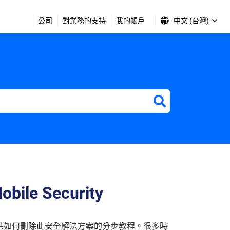
公司
對業務的支持
我的帳戶
中文 (台灣)
bile Security
y，這裏將為你提供如何刪除此安全解決方案的分步教程。很多時