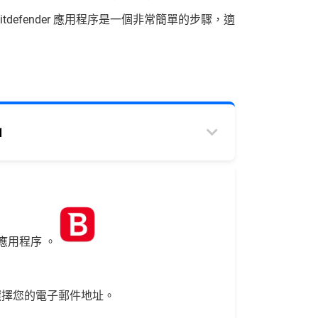
efender 應用程序是一個非常簡單的步驟，適
1
ty 應用程序 。
選擇您的電子郵件地址。