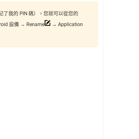
（我忘記了我的 PIN 碼），您就可以從您的
oid 設備 → Rename
→ Application