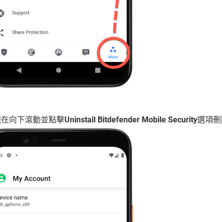
現在向下滾動並點擊
Uninstall Bitdefender Mobile Security
選項刪