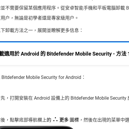
並不需要保留某個應用程序。從安卓智能手機和平板電腦卸載 Bitd
有用户，無論是初學者還是專家級用户。
以下卸載方法之一，展開並瞭解更多信息：
適用於 Android 的 Bitdefender Mobile Security - 方法 
itdefender Mobile Security for Android：
首先，打開安裝在 Android 設備上的 Bitdefender Mobile Securi
∴
然後，點擊底部導航欄上
的
更多
圖標
，然後在出現的菜單中