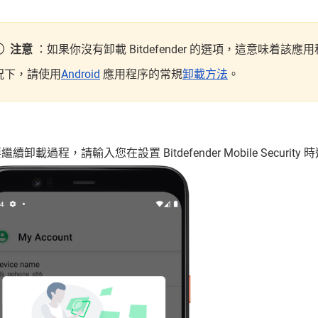
ⓘ 注意
：如果你沒有卸載 Bitdefender 的選項，這意味着
況下，請使用
Android
應用程序的常規
卸載方法
。
繼續卸載過程，請輸入您在設置 Bitdefender Mobile Securit